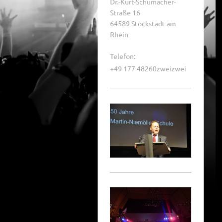
Dr.-Kurt-Schumacher-
Straße 16
64589 Stockstadt am
Rhein
Telefon:
+49 177 48260zweizwei